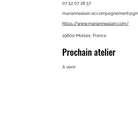
07 52 07 28 57
mariannealain.accompagnement@gm
https://www.mariannealain.com/
29600 Morlaix, France
Prochain atelier
A venir